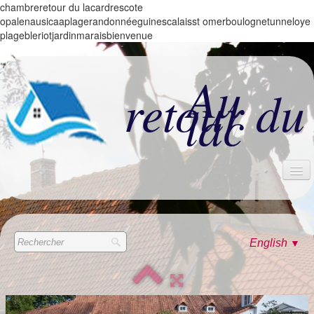
chambreretour du lacardrescote
opalenausicaaplagerandonnéeguinescalaisst omerboulognetunneloye
plagebleriotjardinmaraisbienvenue
Au
retour du
lac
ACCUEIL
LES CHAMBRES
English
▼
ALBUM
CONTACT & TARIFS
LES +