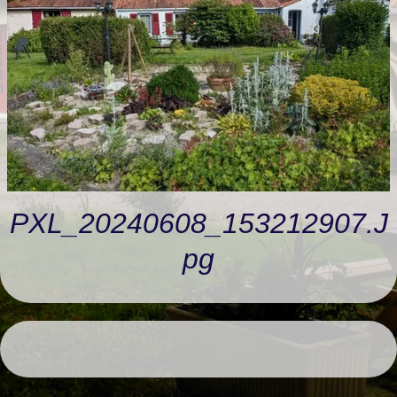
RANDONNÉES
LIVRE D'OR
PXL_20240608_153212907.j
Pg