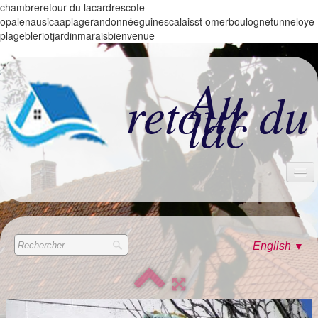
chambreretour du lacardrescote
opalenausicaaplagerandonnéeguinescalaisst omerboulognetunneloye
plagebleriotjardinmaraisbienvenue
Au
retour du
lac
ACCUEIL
LES CHAMBRES
English
▼
ALBUM
CONTACT & TARIFS
LES +