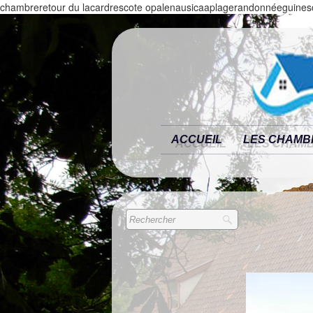
chambreretour du lacardrescote opalenausicaaplagerandonnéeguinesc
ACCUEIL
LES CHAMB