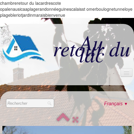
chambreretour du lacardrescote
opalenausicaaplagerandonnéeguinescalaisst omerboulognetunneloye
plagebleriotjardinmaraisbienvenue
Au
retour du
lac
ACCUEIL
LES CHAMBRES
Français
▼
ALBUM
CONTACT & TARIFS
LES +